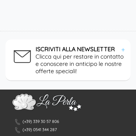
ISCRIVITI ALLA NEWSLETTER
Clicca qui per restare in contatto
e conoscere in anticipo le nostre
offerte speciali!
Iscriviti tramite Facebook
(+39) 339 30 57 806
... oppure inserisci i tuoi dati
(+39) 0541 344 287